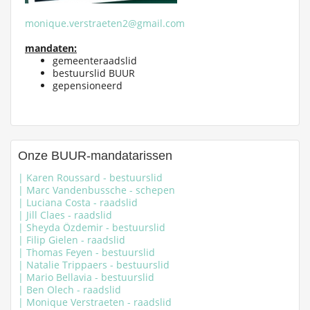
monique.verstraeten2@gmail.com
mandaten:
gemeenteraadslid
bestuurslid BUUR
gepensioneerd
Onze BUUR-mandatarissen
| Karen Roussard - bestuurslid
| Marc Vandenbussche - schepen
| Luciana Costa - raadslid
| Jill Claes - raadslid
| Sheyda Özdemir - bestuurslid
| Filip Gielen - raadslid
| Thomas Feyen - bestuurslid
| Natalie Trippaers - bestuurslid
| Mario Bellavia - bestuurslid
| Ben Olech - raadslid
| Monique Verstraeten - raadslid