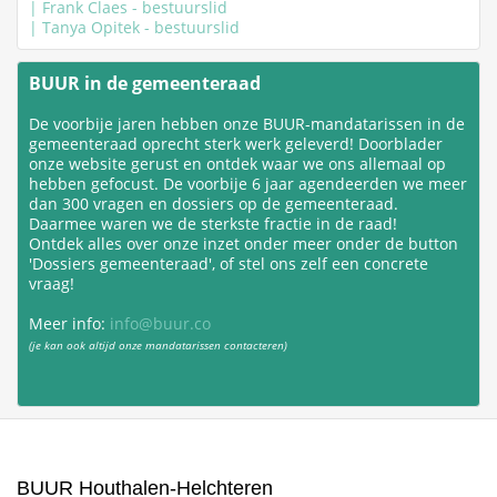
| Frank Claes - bestuurslid
| Tanya Opitek - bestuurslid
BUUR in de gemeenteraad
De voorbije jaren hebben onze BUUR-mandatarissen in de
gemeenteraad oprecht sterk werk geleverd! Doorblader
onze website gerust en ontdek waar we ons allemaal op
hebben gefocust. De voorbije 6 jaar agendeerden we meer
dan 300 vragen en dossiers op de gemeenteraad.
Daarmee waren we de sterkste fractie in de raad!
Ontdek alles over onze inzet onder meer onder de button
'Dossiers gemeenteraad', of stel ons zelf een concrete
vraag!
Meer info:
info@buur.co
(je kan ook altijd onze mandatarissen contacteren)
BUUR Houthalen-Helchteren