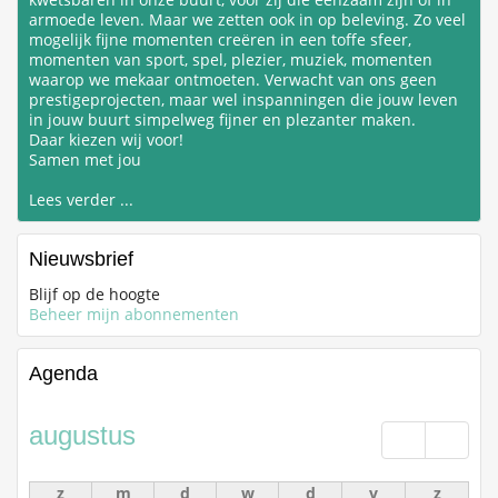
armoede leven. Maar we zetten ook in op beleving. Zo veel
mogelijk fijne momenten creëren in een toffe sfeer,
momenten van sport, spel, plezier, muziek, momenten
waarop we mekaar ontmoeten. Verwacht van ons geen
prestigeprojecten, maar wel inspanningen die jouw leven
in jouw buurt simpelweg fijner en plezanter maken.
Daar kiezen wij voor!
Samen met jou
Lees verder ...
Nieuwsbrief
Blijf op de hoogte
Beheer mijn abonnementen
Agenda
augustus
Vorige
Volge
z
m
d
w
d
v
z