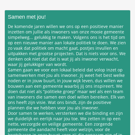
Zoeken
Samen met jou!
De komende jaren willen we ons op een positieve manier
inzetten om jullie als inwoners van onze mooie gemeente
simpelweg... gelukkig te maken. Volgens ons is het tijd om
op een nieuwe manier aan lokale politiek te doen. We zien
zo vaak dat politiek om macht gaat, postjes invullen en
uitpakken met grootse projecten. Dat is niets voor ons. We
denken ook niet dat dat is wat jij als inwoner verwacht,
waar jij gelukkiger van wordt.
Samen gaan we voor een lokaal beleid dat volop inzet op
samenwerken met jou als inwoner. Jij weet het best welke
noden er in jouw buurt, in jouw wijk leven, dus willen we
bouwen aan een gemeente waarbij jij ons inspireert. We
doen dat niet als “politieke groep” maar wel als een team
van inwoners die samen een doel willen bereiken. Elk van
ons heeft zijn visie. Wat ons bindt, zijn de positieve
plannen die we hebben voor jou als inwoner.
Door samen te werken, versterken we die binding en zijn
we duidelijk en eerlijk naar jou toe. We zetten in op een
nette, verzorgde en veilige gemeente. Een zorgende
gemeente die aandacht heeft voor welzijn, voor de
kwetsbaren in onze buurt, voor zij die eenzaam zijn of in