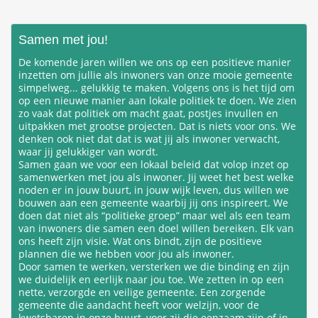
Zoeken
Samen met jou!
De komende jaren willen we ons op een positieve manier
inzetten om jullie als inwoners van onze mooie gemeente
simpelweg... gelukkig te maken. Volgens ons is het tijd om
op een nieuwe manier aan lokale politiek te doen. We zien
zo vaak dat politiek om macht gaat, postjes invullen en
uitpakken met grootse projecten. Dat is niets voor ons. We
denken ook niet dat dat is wat jij als inwoner verwacht,
waar jij gelukkiger van wordt.
Samen gaan we voor een lokaal beleid dat volop inzet op
samenwerken met jou als inwoner. Jij weet het best welke
noden er in jouw buurt, in jouw wijk leven, dus willen we
bouwen aan een gemeente waarbij jij ons inspireert. We
doen dat niet als “politieke groep” maar wel als een team
van inwoners die samen een doel willen bereiken. Elk van
ons heeft zijn visie. Wat ons bindt, zijn de positieve
plannen die we hebben voor jou als inwoner.
Door samen te werken, versterken we die binding en zijn
we duidelijk en eerlijk naar jou toe. We zetten in op een
nette, verzorgde en veilige gemeente. Een zorgende
gemeente die aandacht heeft voor welzijn, voor de
kwetsbaren in onze buurt, voor zij die eenzaam zijn of in