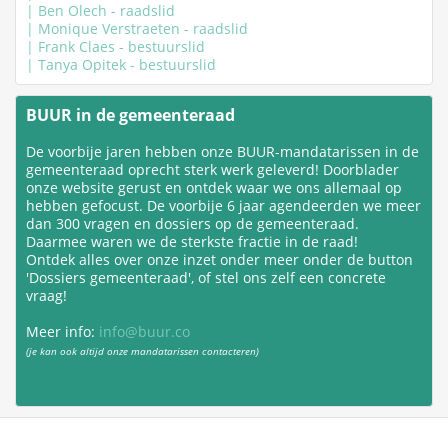
| Ben Olech - raadslid
| Monique Verstraeten - raadslid
| Frank Claes - bestuurslid
| Tanya Opitek - bestuurslid
BUUR in de gemeenteraad
De voorbije jaren hebben onze BUUR-mandatarissen in de
gemeenteraad oprecht sterk werk geleverd! Doorblader
onze website gerust en ontdek waar we ons allemaal op
hebben gefocust. De voorbije 6 jaar agendeerden we meer
dan 300 vragen en dossiers op de gemeenteraad.
Daarmee waren we de sterkste fractie in de raad!
Ontdek alles over onze inzet onder meer onder de button
'Dossiers gemeenteraad', of stel ons zelf een concrete
vraag!
Meer info:
info@buur.co
(je kan ook altijd onze mandatarissen contacteren)