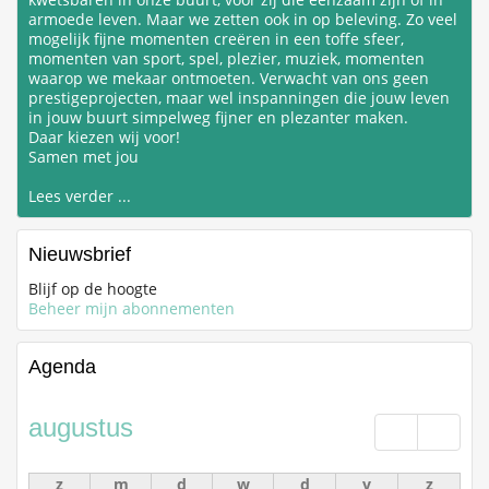
armoede leven. Maar we zetten ook in op beleving. Zo veel
mogelijk fijne momenten creëren in een toffe sfeer,
momenten van sport, spel, plezier, muziek, momenten
waarop we mekaar ontmoeten. Verwacht van ons geen
prestigeprojecten, maar wel inspanningen die jouw leven
in jouw buurt simpelweg fijner en plezanter maken.
Daar kiezen wij voor!
Samen met jou
Lees verder ...
Nieuwsbrief
Blijf op de hoogte
Beheer mijn abonnementen
Agenda
augustus
Vorige
Volge
z
m
d
w
d
v
z